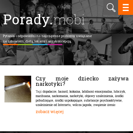
Porady.
mobi
Pytania i odpowiedzi na najczęstsze problemy związane
ze zdrowiem, dietą, lekami i antykoncepcją.
Czy moje dziecko zażywa
narkotyki?
dopalacze
,
hazard
,
kokaina
,
labilność emocjonalna
,
lubczyk
,
Tagi:
marihuana
,
narkomania
,
narkotyki
,
objawy uzależnienia
,
środki
pobudzające
,
środki uspokajające
,
substancje psychoaktywne
,
uzależnienie od Internetu
,
wilcza jagoda
,
zwężenie źrenic
zobacz więcej