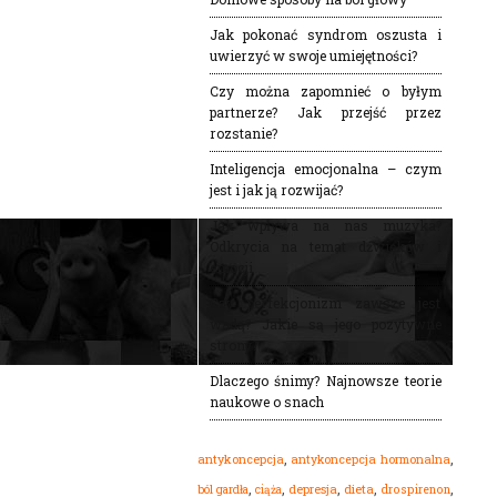
Jak pokonać syndrom oszusta i
uwierzyć w swoje umiejętności?
Czy można zapomnieć o byłym
partnerze? Jak przejść przez
rozstanie?
Inteligencja emocjonalna – czym
jest i jak ją rozwijać?
Jak wpływa na nas muzyka?
Odkrycia na temat dźwięków i
emocji
Czy perfekcjonizm zawsze jest
wadą? Jakie są jego pozytywne
strony?
Dlaczego śnimy? Najnowsze teorie
naukowe o snach
,
,
antykoncepcja
antykoncepcja hormonalna
,
,
,
,
,
dieta
ból gardła
depresja
drospirenon
ciąża