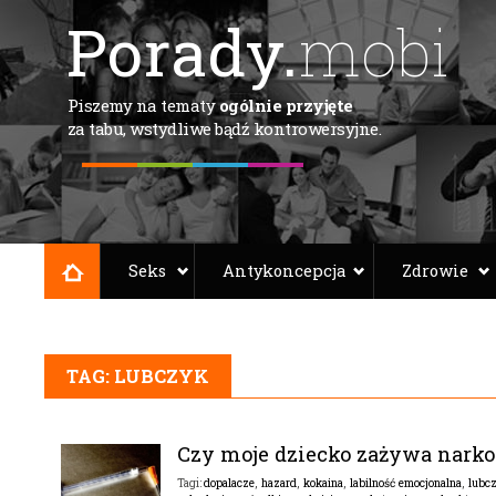
Porady.
mobi
Piszemy na tematy
ogólnie przyjęte
za tabu, wstydliwe bądź kontrowersyjne.
Seks
Antykoncepcja
Zdrowie
TAG: LUBCZYK
Czy moje dziecko zażywa narko
dopalacze
,
hazard
,
kokaina
,
labilność emocjonalna
,
lubc
Tagi: