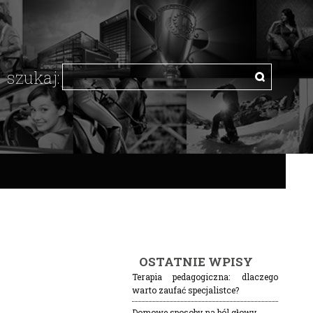
OSTATNIE WPISY
Terapia pedagogiczna: dlaczego
warto zaufać specjalistce?
Domowe sposoby na ból głowy