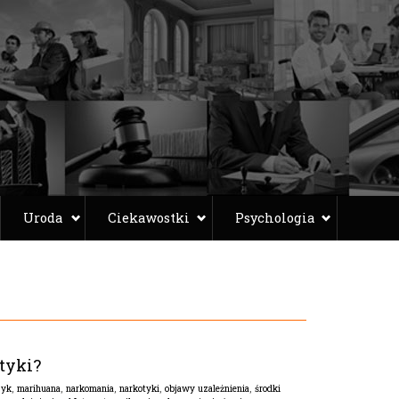
Uroda
Ciekawostki
Psychologia
tyki?
zyk
,
marihuana
,
narkomania
,
narkotyki
,
objawy uzależnienia
,
środki