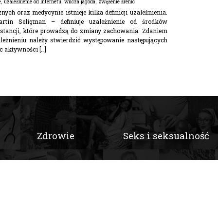
e
,
uzależnienie od Internetu
,
wilcza jagoda
,
zwężenie źrenic
ch oraz medycynie istnieje kilka definicji uzależnienia.
rtin Seligman – definiuje uzależnienie od środków
stancji, które prowadzą do zmiany zachowania. Zdaniem
leżnieniu należy stwierdzić występowanie następujących
c aktywności […]
Zdrowie
Seks i seksualność