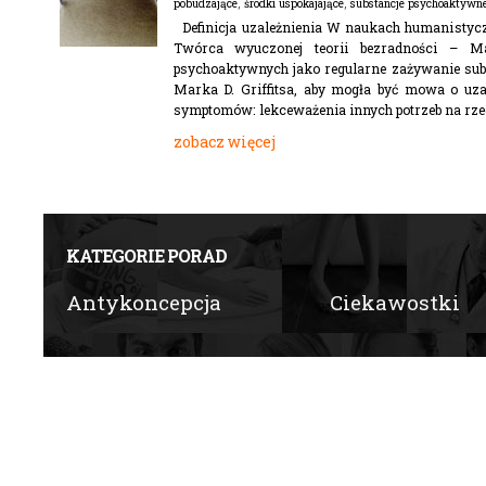
pobudzające
,
środki uspokajające
,
substancje psychoaktywn
Definicja uzależnienia W naukach humanistyczny
Twórca wyuczonej teorii bezradności – Ma
psychoaktywnych jako regularne zażywanie sub
Marka D. Griffitsa, aby mogła być mowa o uza
symptomów: lekceważenia innych potrzeb na rze
zobacz więcej
KATEGORIE PORAD
Antykoncepcja
Ciekawostki