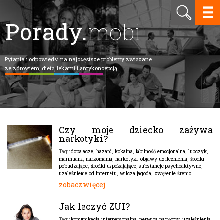
Porady.
mobi
Pytania i odpowiedzi na najczęstsze problemy związane
ze zdrowiem, dietą, lekami i antykoncepcją.
Czy moje dziecko zażywa
narkotyki?
dopalacze
,
hazard
,
kokaina
,
labilność emocjonalna
,
lubczyk
,
Tagi:
marihuana
,
narkomania
,
narkotyki
,
objawy uzależnienia
,
środki
pobudzające
,
środki uspokajające
,
substancje psychoaktywne
,
uzależnienie od Internetu
,
wilcza jagoda
,
zwężenie źrenic
zobacz więcej
Jak leczyć ZUI?
komunikacja interpersonalna
,
nerwica natręctw
,
uzależnienia
Tagi: