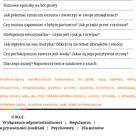
Domowe sposoby na ból głowy
Jak pokonać syndrom oszusta i uwierzyć w swoje umiejętności?
Czy można zapomnieć o byłym partnerze? Jak przejść przez rozstanie?
Inteligencja emocjonalna – czym jest i jak ją rozwijać?
Jak wpływa na nas muzyka? Odkrycia na temat dźwięków i emocji
Czy perfekcjonizm zawsze jest wadą? Jakie są jego pozytywne strony?
Dlaczego śnimy? Najnowsze teorie naukowe o snach
,
,
,
,
,
dieta
antykoncepcja
antykoncepcja hormonalna
ból gardła
depresja
ciąża
,
,
,
,
,
drospirenon
etynyloestradiol
grzybica pochwy
narkotyki
nowotwory
odchudzanie
,
,
,
,
,
,
,
,
,
prawo
seks
sex
stres
tabletki antykoncepcyjne
ustawy
witamina c
witaminy
penis
,
,
,
wypalenie zawodowe
zioła
środki antykoncepcyjne
wybielanie zębów
O NAS:
Wyłączenie odpowiedzialności
Regulamin
a prywatności (cookies)
Psychotesty
Dla autorów