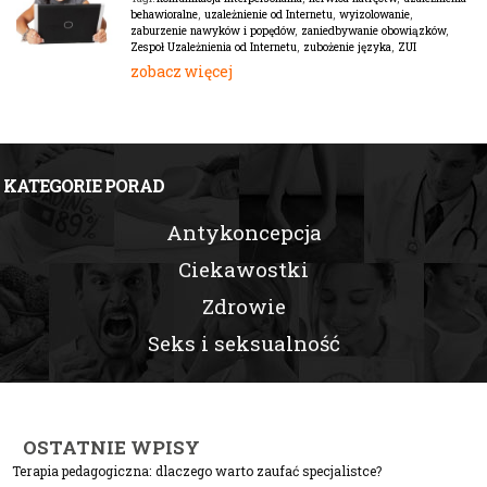
behawioralne
,
uzależnienie od Internetu
,
wyizolowanie
,
zaburzenie nawyków i popędów
,
zaniedbywanie obowiązków
,
Zespoł Uzależnienia od Internetu
,
zubożenie języka
,
ZUI
zobacz więcej
KATEGORIE PORAD
Antykoncepcja
Ciekawostki
Zdrowie
Seks i seksualność
OSTATNIE WPISY
Terapia pedagogiczna: dlaczego warto zaufać specjalistce?