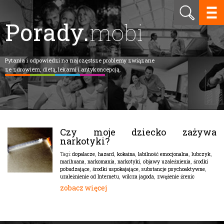
Porady.
mobi
Pytania i odpowiedzi na najczęstsze problemy związane
ze zdrowiem, dietą, lekami i antykoncepcją.
Czy moje dziecko zażywa
narkotyki?
dopalacze
,
hazard
,
kokaina
,
labilność emocjonalna
,
lubczyk
,
Tagi:
marihuana
,
narkomania
,
narkotyki
,
objawy uzależnienia
,
środki
pobudzające
,
środki uspokajające
,
substancje psychoaktywne
,
uzależnienie od Internetu
,
wilcza jagoda
,
zwężenie źrenic
zobacz więcej