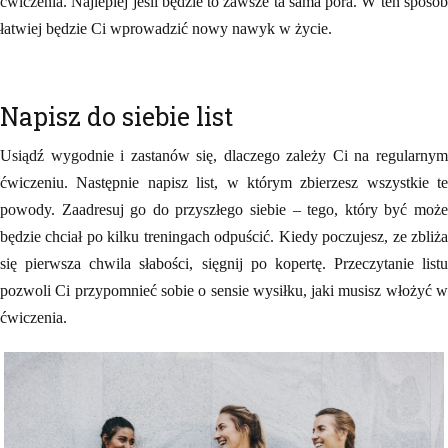
ćwiczenia. Najlepiej jeśli będzie to zawsze ta sama pora. W ten sposób
łatwiej będzie Ci wprowadzić nowy nawyk w życie.
Napisz do siebie list
Usiądź wygodnie i zastanów się, dlaczego zależy Ci na regularnym
ćwiczeniu. Następnie napisz list, w którym zbierzesz wszystkie te
powody. Zaadresuj go do przyszłego siebie – tego, który być może
będzie chciał po kilku treningach odpuścić. Kiedy poczujesz, ze zbliża
się pierwsza chwila słabości, sięgnij po kopertę. Przeczytanie listu
pozwoli Ci przypomnieć sobie o sensie wysiłku, jaki musisz włożyć w
ćwiczenia.