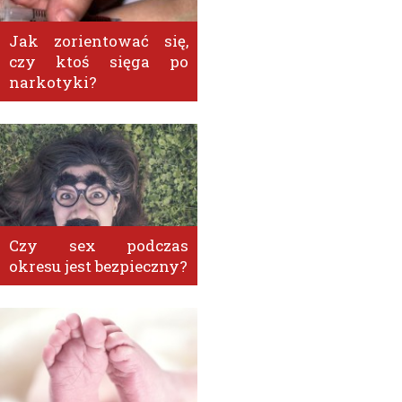
Jak zorientować się,
czy ktoś sięga po
narkotyki?
Czy sex podczas
okresu jest bezpieczny?