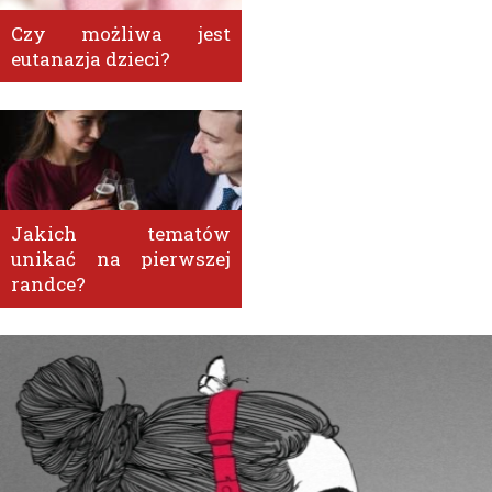
Czy możliwa jest
eutanazja dzieci?
Jakich tematów
unikać na pierwszej
randce?