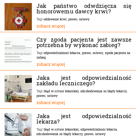
Jak państwo odwdzięcza się
honorowemu dawcy krwi?
oddawanie krwi
,
prawo
,
ustawy
Tagi:
zobacz więcej
Czy zgoda pacjenta jest zawsze
potrzebna by wykonać zabieg?
odpowiedzialność lekarza
,
prawo
,
ustawy
,
zgoda pacjenta na
Tagi:
zabieg
zobacz więcej
Jaka jest odpowiedzialność
zakładu leczniczego?
błąd w sztuce lekarskiej
,
odszkodowania za błędy lekarzy
,
Tagi:
prawo
,
ustawy
zobacz więcej
Jaka jest odpowiedzialność
lekarza?
błąd w sztuce lekarskiej
,
odpowiedzialność lekarza
,
Tagi:
odszkodowania za błędy lekarzy
,
prawo
,
ustawy