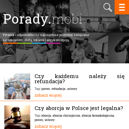
Porady.
mobi
Pytania i odpowiedzi na najczęstsze problemy związane
ze zdrowiem, dietą, lekami i antykoncepcją.
Czy każdemu należy się
refundacja?
prawo
,
refundacja
,
ustawy
Tagi:
zobacz więcej
Czy aborcja w Polsce jest legalna?
aborcja
,
aborcja chirurgiczna
,
aborcja farmakologiczna
,
Tagi:
prawo
,
ustawy
zobacz więcej