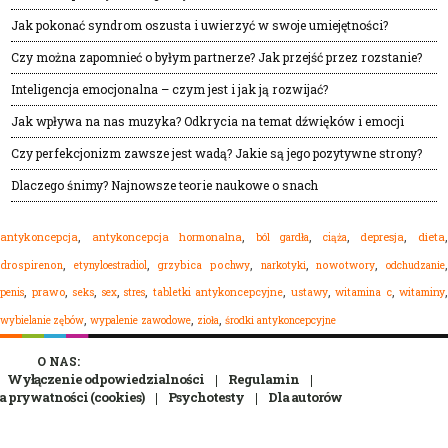
Jak pokonać syndrom oszusta i uwierzyć w swoje umiejętności?
Czy można zapomnieć o byłym partnerze? Jak przejść przez rozstanie?
Inteligencja emocjonalna – czym jest i jak ją rozwijać?
Jak wpływa na nas muzyka? Odkrycia na temat dźwięków i emocji
Czy perfekcjonizm zawsze jest wadą? Jakie są jego pozytywne strony?
Dlaczego śnimy? Najnowsze teorie naukowe o snach
,
,
,
,
,
dieta
antykoncepcja
antykoncepcja hormonalna
ból gardła
depresja
ciąża
,
,
,
,
,
drospirenon
etynyloestradiol
grzybica pochwy
narkotyki
nowotwory
odchudzanie
,
,
,
,
,
,
,
,
,
prawo
seks
sex
stres
tabletki antykoncepcyjne
ustawy
witamina c
witaminy
penis
,
,
,
wypalenie zawodowe
zioła
środki antykoncepcyjne
wybielanie zębów
O NAS:
Wyłączenie odpowiedzialności
Regulamin
a prywatności (cookies)
Psychotesty
Dla autorów