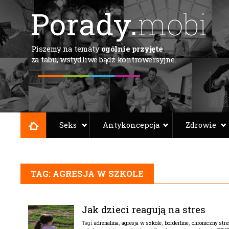
Porady.
mobi
Piszemy na tematy
ogólnie przyjęte
za tabu, wstydliwe bądź kontrowersyjne.
Seks
Antykoncepcja
Zdrowie
TAG: AGRESJA W SZKOLE
Jak dzieci reagują na stres
adrenalina
,
agresja w szkole
,
borderline
,
chroniczny stre
Tagi: