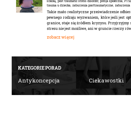
szkołą
,
post traumatic stress disorder
,
presja społeczna
,
PTS
trauma u dziecka
,
zaburzenia posttraumatyczne
,
zaburzenia 
Takie mało realistyczne przeświadczenie odbier
pewnego rodzaju wyzwaniem, które jeśli jest opt
granice, staje się źródłem kryzysu. Przyjrzyjmy 
stresu nie jest możliwe, ani w gruncie rzeczy rów
zobacz więcej
KATEGORIE PORAD
Antykoncepcja
Ciekawostki