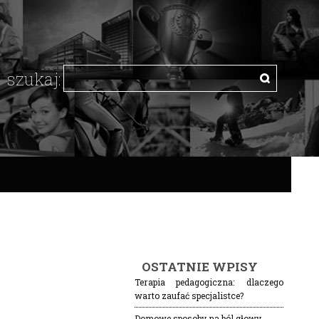
OSTATNIE WPISY
Terapia pedagogiczna: dlaczego
warto zaufać specjalistce?
Domowe sposoby na ból głowy