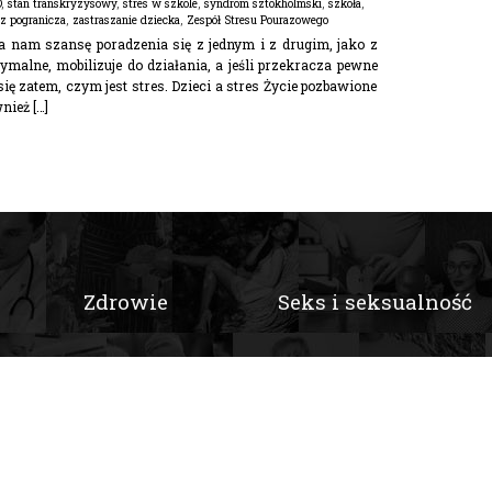
D
,
stan transkryzysowy
,
stres w szkole
,
syndrom sztokholmski
,
szkoła
,
z pogranicza
,
zastraszanie dziecka
,
Zespół Stresu Pourazowego
a nam szansę poradzenia się z jednym i z drugim, jako z
ymalne, mobilizuje do działania, a jeśli przekracza pewne
się zatem, czym jest stres. Dzieci a stres Życie pozbawione
nież […]
Zdrowie
Seks i seksualność