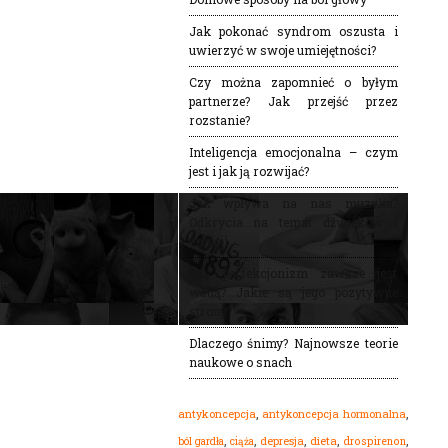
Jak pokonać syndrom oszusta i
uwierzyć w swoje umiejętności?
Czy można zapomnieć o byłym
partnerze? Jak przejść przez
rozstanie?
Inteligencja emocjonalna – czym
jest i jak ją rozwijać?
Jak wpływa na nas muzyka?
Odkrycia na temat dźwięków i
emocji
Czy perfekcjonizm zawsze jest
wadą? Jakie są jego pozytywne
strony?
Dlaczego śnimy? Najnowsze teorie
naukowe o snach
,
,
antykoncepcja
antykoncepcja hormonalna
,
,
,
,
,
dieta
ból gardła
depresja
drospirenon
ciąża