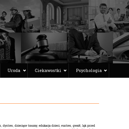
Uroda
Ciekawostki
Psychologia
s
,
dystres
,
dziecięce traumy
,
edukacja dzieci
,
eustres
,
gwałt
,
lęk przed