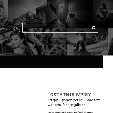
OSTATNIE WPISY
Terapia pedagogiczna: dlaczego
warto zaufać specjalistce?
Domowe sposoby na ból głowy