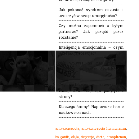
Jak pokonać syndrom oszusta i
uwierzyć w swoje umiejętności?
Czy można zapomnieć o byłym
partnerze? Jak przejść przez
rozstanie?
Inteligencja emocjonalna – czym
jest i jak ją rozwijać?
Jak wpływa na nas muzyka?
Odkrycia na temat dźwięków i
emocji
Czy perfekcjonizm zawsze jest
wadą? Jakie są jego pozytywne
strony?
Dlaczego śnimy? Najnowsze teorie
naukowe o snach
,
,
antykoncepcja
antykoncepcja hormonalna
,
,
,
,
,
dieta
ból gardła
depresja
drospirenon
ciąża