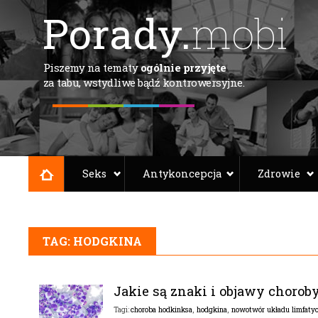
Porady.
mobi
Piszemy na tematy
ogólnie przyjęte
za tabu, wstydliwe bądź kontrowersyjne.
Seks
Antykoncepcja
Zdrowie
TAG: HODGKINA
Jakie są znaki i objawy chorob
choroba hodkinksa
,
hodgkina
,
nowotwór układu limfaty
Tagi: