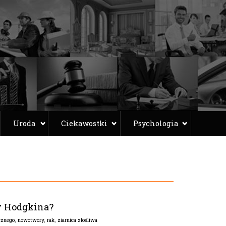
Uroda
Ciekawostki
Psychologia
y Hodgkina?
cznego
,
nowotwory
,
rak
,
ziarnica złośliwa