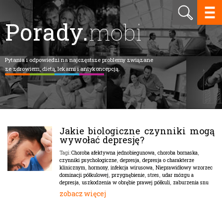
Porady.
mobi
Pytania i odpowiedzi na najczęstsze problemy związane
ze zdrowiem, dietą, lekami i antykoncepcją.
Jakie biologiczne czynniki mogą
wywołać depresję?
Choroba afektywna jednobiegunowa
,
choroba bornaska
,
Tagi:
czynniki psychologiczne
,
depresja
,
depresja o charakterze
klinicznym
,
hormony
,
infekcja wirusowa
,
Nieprawidłowy wzorzec
dominacji półkulowej
,
przygnębienie
,
stres
,
udar mózgu a
depresja
,
uszkodzenia w obrębie prawej półkuli
,
zaburzenia snu
zobacz więcej