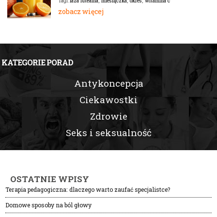
faza lutealna
,
miesiączka
,
okres
,
witamina c
Tagi:
zobacz więcej
KATEGORIE PORAD
Antykoncepcja
Ciekawostki
Zdrowie
Seks i seksualność
OSTATNIE WPISY
Terapia pedagogiczna: dlaczego warto zaufać specjalistce?
Domowe sposoby na ból głowy