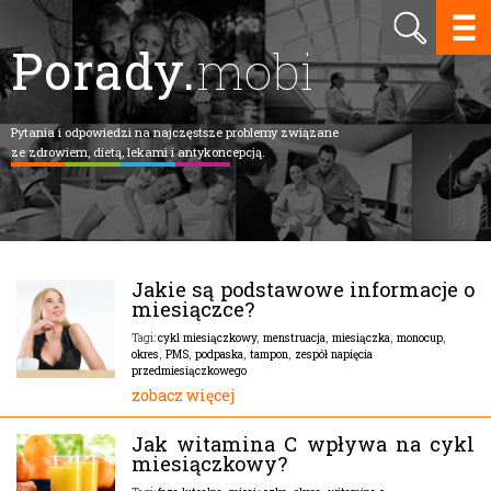
Porady.
mobi
Pytania i odpowiedzi na najczęstsze problemy związane
ze zdrowiem, dietą, lekami i antykoncepcją.
Jakie są podstawowe informacje o
miesiączce?
cykl miesiączkowy
,
menstruacja
,
miesiączka
,
monocup
,
Tagi:
okres
,
PMS
,
podpaska
,
tampon
,
zespół napięcia
przedmiesiączkowego
zobacz więcej
Jak witamina C wpływa na cykl
miesiączkowy?