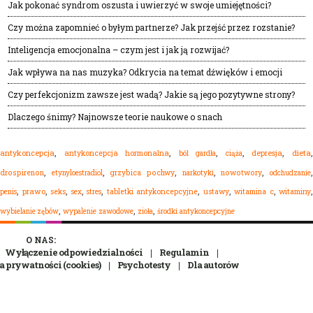
Jak pokonać syndrom oszusta i uwierzyć w swoje umiejętności?
Czy można zapomnieć o byłym partnerze? Jak przejść przez rozstanie?
Inteligencja emocjonalna – czym jest i jak ją rozwijać?
Jak wpływa na nas muzyka? Odkrycia na temat dźwięków i emocji
Czy perfekcjonizm zawsze jest wadą? Jakie są jego pozytywne strony?
Dlaczego śnimy? Najnowsze teorie naukowe o snach
,
,
,
,
,
dieta
antykoncepcja
antykoncepcja hormonalna
ból gardła
depresja
ciąża
,
,
,
,
,
drospirenon
etynyloestradiol
grzybica pochwy
narkotyki
nowotwory
odchudzanie
,
,
,
,
,
,
,
,
,
prawo
seks
sex
stres
tabletki antykoncepcyjne
ustawy
witamina c
witaminy
penis
,
,
,
wypalenie zawodowe
zioła
środki antykoncepcyjne
wybielanie zębów
O NAS:
Wyłączenie odpowiedzialności
Regulamin
a prywatności (cookies)
Psychotesty
Dla autorów